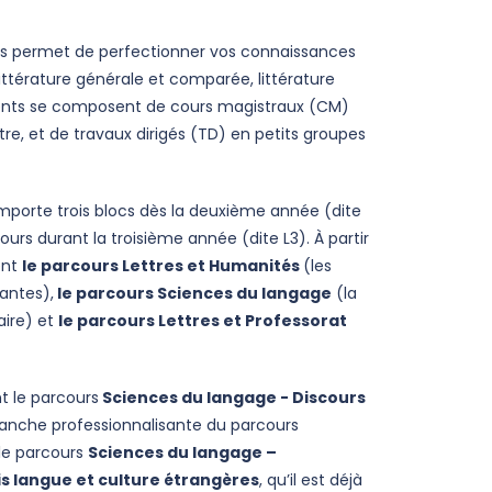
ous permet de perfectionner vos connaissances
 littérature générale et comparée, littérature
ents se composent de cours magistraux (CM)
e, et de travaux dirigés (TD) en petits groupes
mporte trois blocs dès la deuxième année (dite
cours durant la troisième année (dite L3). À partir
ent
le parcours Lettres et Humanités
(les
nantes),
le parcours Sciences du langage
(la
aire) et
le parcours Lettres et Professorat
t le parcours
Sciences du langage - Discours
branche professionnalisante du parcours
 le parcours
Sciences du langage –
is langue et culture étrangères
, qu’il est déjà