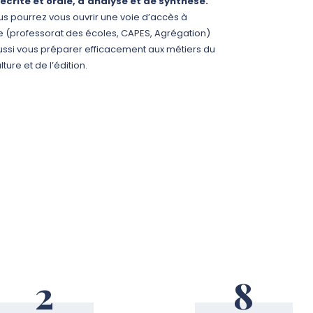
crite et orale, d’analyse et de synthèse.
vous pourrez vous ouvrir une voie d’accès à
le (professorat des écoles, CAPES, Agrégation)
aussi vous préparer efficacement aux métiers du
ure et de l’édition.
2
8