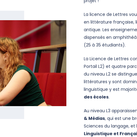
projet !
La licence de Lettres v
en littérature française,
antique. Les enseignem
dispensés en amphithéâtr
(25 à 35 étudiants).
La Licence de Lettres co
Portail L2) et quatre par
du niveau L2 se distingu
littératures y sont domi
linguistique y est majorit
des écoles
.
Au niveau L3 apparaissen
& Médias
, qui est une 
Sciences du langage, et
Linguistique et França