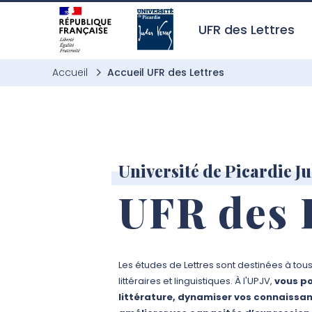
Aller à l’entête de page
Aller au menu principale
Aller au contenu principal
Aller à la recherche
Passer aux cookies
Aller au pied de page
UFR des Lettres
Accueil
Accueil UFR des Lettres
Université de Picardie Ju
UFR des 
Les études de Lettres sont destinées à tou
littéraires et linguistiques. À l'UPJV,
vous p
littérature, dynamiser vos connaissa