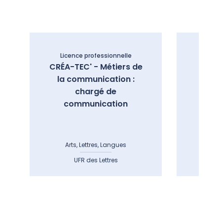
Licence professionnelle
Lice
CRÉA-TEC' - Métiers de
Mé
la communication :
doc
chargé de
b
communication
Arts, Lettres, Langues
Art
UFR des Lettres